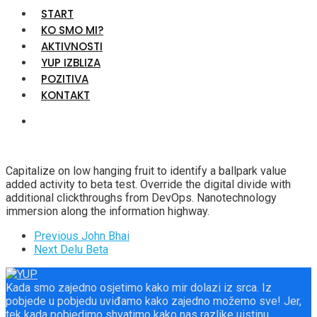
START
KO SMO MI?
AKTIVNOSTI
YUP IZBLIZA
POZITIVA
KONTAKT
Capitalize on low hanging fruit to identify a ballpark value
added activity to beta test. Override the digital divide with
additional clickthroughs from DevOps. Nanotechnology
immersion along the information highway.
Previous
John Bhai
Next
Delu Beta
Kada smo zajedno osjetimo kako mir dolazi iz srca. Iz
pobjede u pobjedu uviđamo kako zajedno možemo sve! Jer,
tek kada pobjedimo shvatimo kako nas razlike uistinu