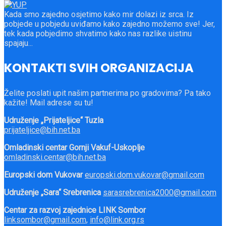
Kada smo zajedno osjetimo kako mir dolazi iz srca. Iz
pobjede u pobjedu uviđamo kako zajedno možemo sve! Jer,
tek kada pobjedimo shvatimo kako nas razlike uistinu
spajaju...
KONTAKTI SVIH ORGANIZACIJA
Želite poslati upit našim partnerima po gradovima? Pa tako
kažite! Mail adrese su tu!
Udruženje „Prijateljice“ Tuzla
prijateljice@bih.net.ba
Omladinski centar Gornji Vakuf-Uskoplje
omladinski.centar@bih.net.ba
Europski dom Vukovar
europski.dom.vukovar@gmail.com
Udruženje „Sara“ Srebrenica
sarasrebrenica2000@gmail.com
Centar za razvoj zajednice LINK Sombor
linksombor@gmail.com
,
info@link.org.rs