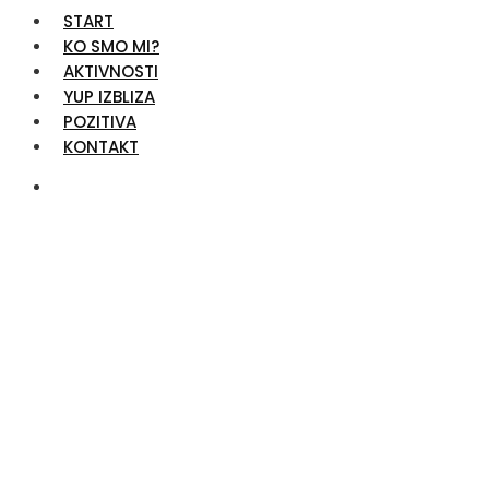
START
KO SMO MI?
AKTIVNOSTI
YUP IZBLIZA
POZITIVA
KONTAKT
Ahmed Imširagić