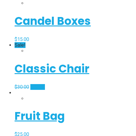
Candel Boxes
$
15.00
Sale!
Classic Chair
$
30.00
$
20.00
Fruit Bag
$
25.00