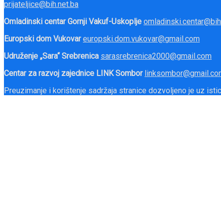
prijateljice@bih.net.ba
Omladinski centar Gornji Vakuf-Uskoplje
omladinski.centar@bih
Europski dom Vukovar
europski.dom.vukovar@gmail.com
Udruženje „Sara“ Srebrenica
sarasrebrenica2000@gmail.com
Centar za razvoj zajednice LINK Sombor
linksombor@gmail.co
Preuzimanje i korištenje sadržaja stranice dozvoljeno je uz ist