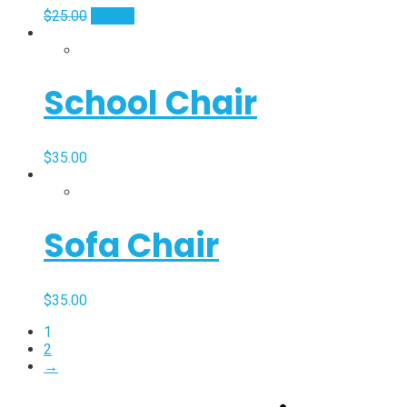
$
25.00
$
20.00
School Chair
$
35.00
Sofa Chair
$
35.00
1
2
→