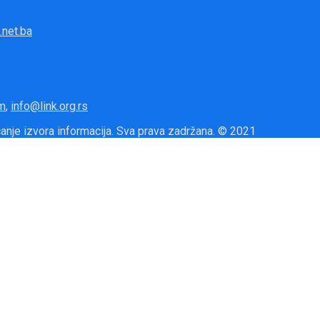
.net.ba
m
,
info@link.org.rs
icanje izvora informacija. Sva prava zadržana. © 2021