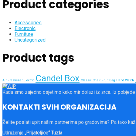
Product categories
Accessories
Electronic
Furniture
Uncategorized
Product tags
Candel Box
Air Freshener Electric
Classic Chair
Fruit Bag
Hand Watch
Kada smo zajedno osjetimo kako mir dolazi iz srca. Iz pobjede
KONTAKTI SVIH ORGANIZACIJA
Želite poslati upit našim partnerima po gradovima? Pa tako kaži
Udruženje „Prijateljice“ Tuzla