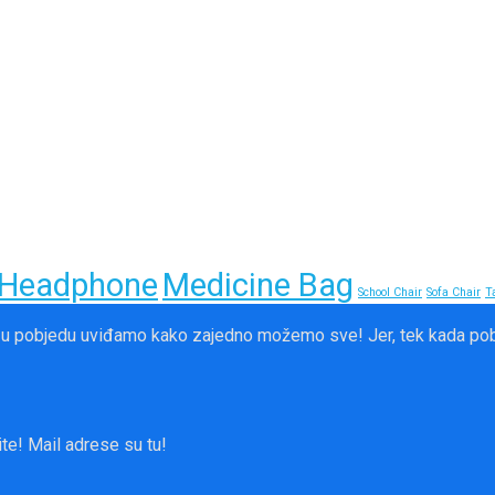
Headphone
Medicine Bag
School Chair
Sofa Chair
T
 u pobjedu uviđamo kako zajedno možemo sve! Jer, tek kada pobje
te! Mail adrese su tu!