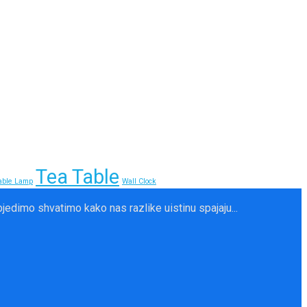
Tea Table
able Lamp
Wall Clock
dimo shvatimo kako nas razlike uistinu spajaju...