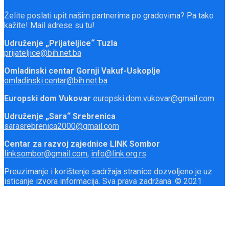
Želite poslati upit našim partnerima po gradovima? Pa tako
kažite! Mail adrese su tu!
Udruženje „Prijateljice“ Tuzla
prijateljice@bih.net.ba
Omladinski centar Gornji Vakuf-Uskoplje
omladinski.centar@bih.net.ba
Europski dom Vukovar
europski.dom.vukovar@gmail.com
Udruženje „Sara“ Srebrenica
sarasrebrenica2000@gmail.com
Centar za razvoj zajednice LINK Sombor
linksombor@gmail.com
,
info@link.org.rs
Preuzimanje i korištenje sadržaja stranice dozvoljeno je uz
isticanje izvora informacija. Sva prava zadržana. © 2021