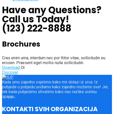
Have any Questions?
Call us Today!
(123) 222-8888
Brochures
Cras enim urna, interdum nec por ttitor vitae, sollicitudin eu
erosen. Praesent eget mollis nulla sollicitudin.
Download
Or
Discover
Kada smo zajedno osjetimo kako mir dolazi iz srca. Iz
pobjede u pobjedu uviđamo kako zajedno možemo sve! Jer,
tek kada pobjedimo shvatimo kako nas razlike uistinu
spajaju...
KONTAKTI SVIH ORGANIZACIJA