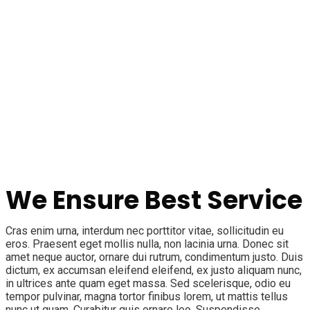
We Ensure Best Service
Cras enim urna, interdum nec porttitor vitae, sollicitudin eu
eros. Praesent eget mollis nulla, non lacinia urna. Donec sit
amet neque auctor, ornare dui rutrum, condimentum justo. Duis
dictum, ex accumsan eleifend eleifend, ex justo aliquam nunc,
in ultrices ante quam eget massa. Sed scelerisque, odio eu
tempor pulvinar, magna tortor finibus lorem, ut mattis tellus
nunc ut quam. Curabitur quis ornare leo. Suspendisse