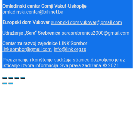
Omladinski centar Gornji Vakuf-Uskoplje
omladinski.centar@bih.net.ba
Europski dom Vukovar
europski.dom.vukovar@gmail.com
Udruženje „Sara“ Srebrenica
sarasrebrenica2000@gmail.com
Centar za razvoj zajednice LINK Sombor
linksombor@gmail.com
,
info@link.org.rs
Preuzimanje i korištenje sadržaja stranice dozvoljeno je uz
isticanje izvora informacija. Sva prava zadržana. © 2021