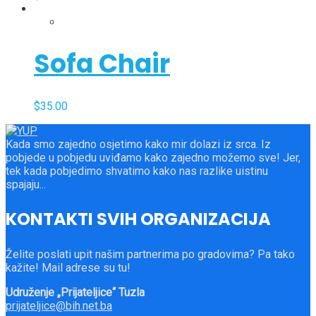
Sofa Chair
$
35.00
Kada smo zajedno osjetimo kako mir dolazi iz srca. Iz
pobjede u pobjedu uviđamo kako zajedno možemo sve! Jer,
tek kada pobjedimo shvatimo kako nas razlike uistinu
spajaju...
KONTAKTI SVIH ORGANIZACIJA
Želite poslati upit našim partnerima po gradovima? Pa tako
kažite! Mail adrese su tu!
Udruženje „Prijateljice“ Tuzla
prijateljice@bih.net.ba