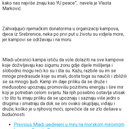
kako nas najviše znaju kao YU peace”, navela je Vlasta
Marković.
Zahvaljujući njemačkim donatorima u organizaciji kampova,
djeca iz Srebrenice, neka po prvi put u životu su vidjela more,
jer kampovi se održavaju i na moru.
a
Mladi učesnici kampa ističu da vole dolaziti na ove kampove
koje doživljavaju kao sigurnu zonu gdje dijele mišljenja i
slobodno mogu reći ko su i šta su. Kažu, razbile su im se
mnoge predrasude koje su imali, dosta toga su naučili i zbližili
se sa mnogo ljudi. Kamp im daje priliku da se druže i
međusobno upoznaju, promovišu pozitivnu energiju i šire mir
koji je potreban celom svijetu. Na njih posebno ostavlja utisak
i to što tu imaju priliku da se upoznaju i saznaju više jedni o
drugima i smatraju da dok se oni ovako okupljaju, viđaju i
druže, koliko je u njihovoj moći, sprečiće da se zlo dešava u
budućnosti.
Previous
Mladi ujedinjeni u miru na morskom mirovnom