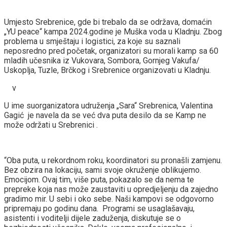
Umjesto Srebrenice, gde bi trebalo da se održava, domaćin
„YU peace“ kampa 2024.godine je Muška voda u Kladnju. Zbog
problema u smještaju i logistici, za koje su saznali
neposredno pred početak, organizatori su morali kamp sa 60
mladih učesnika iz Vukovara, Sombora, Gornjeg Vakufa/
Uskoplja, Tuzle, Brčkog i Srebrenice organizovati u Kladnju.
v
U ime suorganizatora udruženja „Sara“ Srebrenica, Valentina
Gagić je navela da se već dva puta desilo da se Kamp ne
može održati u Srebrenici .
“Oba puta, u rekordnom roku, koordinatori su pronašli zamjenu.
Bez obzira na lokaciju, sami svoje okruženje oblikujemo.
Emocijom. Ovaj tim, više puta, pokazalo se da nema te
prepreke koja nas može zaustaviti u opredjeljenju da zajedno
gradimo mir. U sebi i oko sebe. Naši kampovi se odgovorno
pripremaju po godinu dana. Programi se usaglašavaju,
asistenti i voditelji dijele zaduženja, diskutuje se o