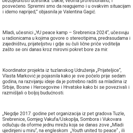
bezbjednosti učesnika. Dakle, veoma profesionalno, i
posvećeno. Spremni smo da reagujemo i u ovakvim situacijam
i idemo naprijed,” objasnila je Valentina Gagić.
a
Mladi, učesnici „YU peace kamp – Srebrenica 2024“, učesvuju
u radionicama u kojima govore o stereotipima, predrasudama i
zajedništvu, prijateljstvu i gdje su čuli lične priče voditelja
zašto se oni danas kroz mirovni pokret bore za mir.
Koordinator projekta iz tuzlanskog Udruženja „Prijateljice“,
Vlasta Marković je pojasnila kako je sve počelo prije sedam
godina, na razvijanju ideje da je potrebno raditi sa mladima iz
Srbije, Bosne i Hercegovine i Hrvatske kako bi se povezivali i
razmišljali o boljoj budućnosti.
„Negdje 2017. godine pet organizacija iz pet gradova Tuzle,
Srebrenice, Gornjeg Vakufa/Uskoplja, Sombora i Vukovara
odlučuju da oforme jednu mrežu koja se danas zove „Mladi
ujedinjeni u miru“, na engleskom „Youth united to peace“ , ili