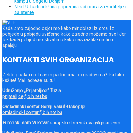
kampu u Segetu Donjem
Next
U Tuzli održana pripremna radionica za voditelje i
asistente
Kada smo zajedno osjetimo kako mir dolazi iz srca. Iz
pobjede u pobjedu uviđamo kako zajedno možemo sve! Jer,
tek kada pobjedimo shvatimo kako nas razlike uistinu
spajaju...
KONTAKTI SVIH ORGANIZACIJA
Želite poslati upit našim partnerima po gradovima? Pa tako
kažite! Mail adrese su tu!
Udruženje „Prijateljice“ Tuzla
prijateljice@bih.net.ba
Omladinski centar Gornji Vakuf-Uskoplje
omladinski.centar@bih.net.ba
Europski dom Vukovar
europski.dom.vukovar@gmail.com