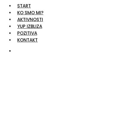
START
KO SMO MI?
AKTIVNOSTI
YUP IZBLIZA
POZITIVA
KONTAKT
Od 29. jula do 4.